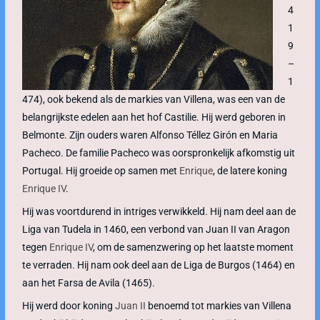
4
1
9
–
1
474), ook bekend als de markies van Villena, was een van de
belangrijkste edelen aan het hof Castilie. Hij werd geboren in
Belmonte. Zijn ouders waren Alfonso Téllez Girón en Maria
Pacheco. De familie Pacheco was oorspronkelijk afkomstig uit
Portugal. Hij groeide op samen met
Enrique
, de latere koning
Enrique IV
.
Hij was voortdurend in intriges verwikkeld. Hij nam deel aan de
Liga van Tudela in 1460, een verbond van Juan II van Aragon
tegen
Enrique IV
, om de samenzwering op het laatste moment
te verraden. Hij nam ook deel aan de Liga de Burgos (1464) en
aan het Farsa de Avila (1465).
Hij werd door koning
Juan II
benoemd tot markies van Villena