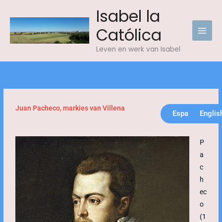
Skip
Isabel la
to
Católica
content
Leven en werk van Isabel
Juan Pacheco, markies van Villena
Español
Englis
P
a
c
h
ec
o
(1